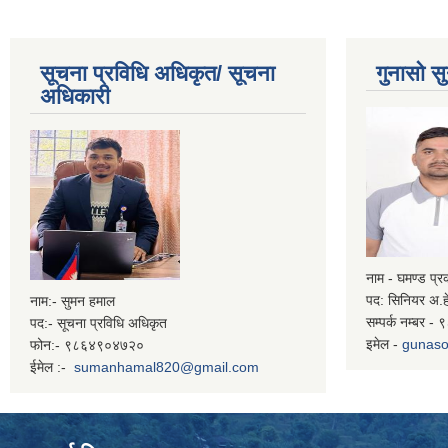
सूचना प्रविधि अधिकृत/ सूचना
गुनासो सु
अधिकारी
नाम - घमण्ड प्
पद: सिनियर अ.ह
नाम:- सुमन हमाल
सम्पर्क नम्बर 
पद:- सूचना प्रविधि अधिकृत
इमेल -
gunaso
फोन:- ९८६४९०४७२०
ईमेल :-
sumanhamal820@gmail.com