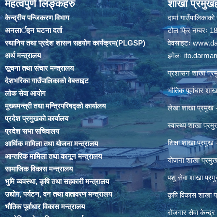
महत्वपुर्ण लिङ्कहरु
शाखा प्रमुखह
केन्द्रीय पन्जिकरण विभाग
दार्मा गाउँपालिकाक
अनलार्इन घटना दर्ता
टोल फ्रि नम्वरः
स्थानिय तथा प्रदेश शासन सहयोग कार्यक्रम(PLGSP)
वेवसाइटः
www.da
अर्थ मन्त्रालय
इमेलः
ito.darm
सूचना तथा संचार मन्त्रालय
प्रशासन शाखा प
देशभरिका गाउँपालिकाको वेबसाइट
भौतिक पूर्वाधार श
लोक सेवा आयोग
मुख्यमन्त्री तथा मन्त्रिपरिषद्को कार्यालय
लेखा शाखा प्रमु
प्रदेश प्रमुखको कार्यालय
स्वास्थ्य शाखा प्
प्रदेश सभा सचिवालय
शिक्षा शाखा प्रम
आर्थिक मामिला तथा योजना मन्त्रालय
आन्तरिक मामिला तथा कानून मन्त्रालय
योजना शाखा प्रम
सामाजिक विकास मन्त्रालय
पशु सेवा शाखा प्
भुमि व्यवस्था, कृषि तथा सहकारी मन्त्रालय
उद्योग, पर्यटन, वन तथा वातावरण मन्त्रालय
कृषि विकास शाखा 
भौतिक पूर्वाधार विकास मन्त्रालय
रोजगार सेवा केन्द