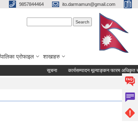
9857844464
ito.darmamun@gmail.com
Search form
Search
ाउँपालिका प्रोफाइल
शाखाहरु
सूचना
कार्यसम्पादन मूल्याङ्कन फारम अधिकृत स्तर