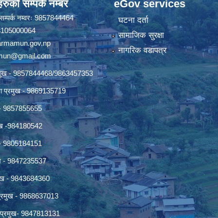
रुको सम्पर्क नम्बर
eGov services
ो सम्पर्क नम्वरः 9857844464
घटना दर्ता
 18105000064
सामाजिक सुरक्षा
rmamun.gov.np
नागरिक वडापत्र
amun@gmail.com
्रमुख - 9857844468/9863457353
ाखा प्रमुख - 9869135719
ख - 9857855655
रमुख -984180542
ुख - 9805184151
ुख - 9847235537
रमुख - 9843684360
प्रमुख - 9868637013
्र प्रमुख- 9847813131