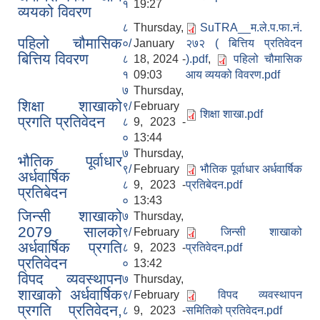
१
19:27
व्ययको विवरण
८
Thursday,
SuTRA__म.ले.प.फा.नं.
पहिलो चौमासिक
०/
January
२७२ ( बित्तिय प्रतिवेदन
बित्तिय विवरण
८
18, 2024 -
).pdf
,
पहिलो चौमासिक
१
09:03
आय व्ययको विवरण.pdf
७
Thursday,
शिक्षा शाखाको
९/
February
शिक्षा शाखा.pdf
प्रगति प्रतिवेदन
८
9, 2023 -
०
13:44
७
Thursday,
भौतिक पूर्वाधार
९/
February
भौतिक पूर्वाधार अर्धवार्षिक
अर्धवार्षिक
८
9, 2023 -
प्रतिबेदन.pdf
प्रतिबेदन
०
13:43
जिन्सी शाखाको
७
Thursday,
2079 सालको
९/
February
जिन्सी शाखाको
अर्धवार्षिक प्रगति
८
9, 2023 -
प्रतिवेदन.pdf
प्रतिवेदन
०
13:42
विपद व्यवस्थापन
७
Thursday,
शाखाको अर्धवार्षिक
९/
February
विपद व्यवस्थापन
प्रगति प्रतिवेदन,
८
9, 2023 -
समितिको प्रतिवेदन.pdf