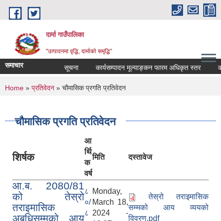
Skip to main content
दार्मा गाउँपालिका
"उत्पादनमा वृद्धि, दार्माको समृद्धि"
समाचार
सूचना
कार्यसम्पादन मूल्याङ्कन फारम अधिकृत स्तर
कार्यसम
You are here
Home
»
प्रतिवेदन
» चौमासिक प्रगति प्रतिवेदन
चौमासिक प्रगति प्रतिवेदन
आ
र्थि
शिर्षक
मिति
दस्तावेज
क
वर्ष
आ.ब. 2080/81
८
Monday,
को तेस्रो
तेस्रो तराइमासिक
०/
March 18,
तराइमासिक
सम्मको आय व्ययको
८
2024 -
अबधिसम्मको आय
विवरण.pdf