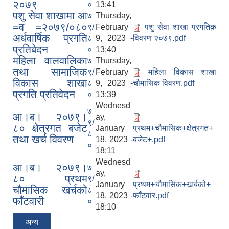
२०७९
०
13:41
पशु सेवा शाखामा आ
७
Thursday,
=व =२०७९/०८०
९/
February
पशु सेवा शाखा प्रगतिक़
अर्धवार्षिक प्रगति
८
9, 2023 -
विवरण २०७९.pdf
प्रतिबेदन
०
13:40
महिला वालवालिका
७
Thursday,
तथा सामाजिक
९/
February
महिला विकास शाखा
विकास शाखा
८
9, 2023 -
चौमासिक विवरण.pdf
प्रगति प्रतिवेदन
०
13:39
Wednesd
७
आ।ब। २०७९।
ay,
९/
८० क्षेत्रगत बजेट
January
प्रथम+चौमासिक+क्षेत्रगत+
८
तथा खर्च विवरण
18, 2023 -
बजेट+.pdf
०
18:11
Wednesd
आ।ब। २०७९।
७
ay,
८० प्रथम
९/
January
प्रथम+चौमासिक+खर्चको+
चौमासिक खर्चको
८
18, 2023 -
फाँटवार.pdf
फाँटवारी
०
18:10
अन्य