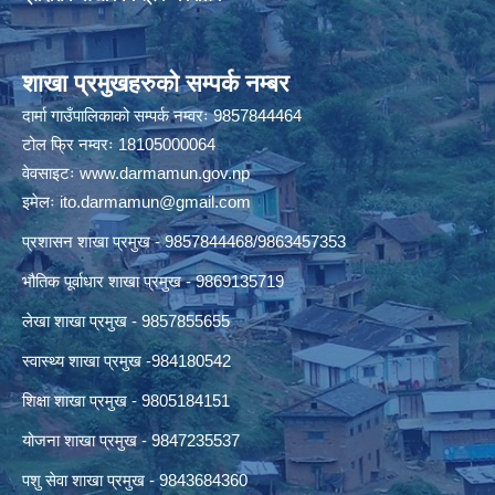
शाखा प्रमुखहरुको सम्पर्क नम्बर
दार्मा गाउँपालिकाको सम्पर्क नम्वरः 9857844464
टोल फ्रि नम्वरः 18105000064
वेवसाइटः
www.darmamun.gov.np
इमेलः
ito.darmamun@gmail.com
प्रशासन शाखा प्रमुख - 9857844468/9863457353
भौतिक पूर्वाधार शाखा प्रमुख - 9869135719
लेखा शाखा प्रमुख - 9857855655
स्वास्थ्य शाखा प्रमुख -984180542
शिक्षा शाखा प्रमुख - 9805184151
योजना शाखा प्रमुख - 9847235537
पशु सेवा शाखा प्रमुख - 9843684360