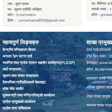
पद: सिनियर अ.ह
नाम:- सुमन हमाल
सम्पर्क नम्बर 
पद:- सूचना प्रविधि अधिकृत
इमेल -
gunaso
फोन:- ९८६४९०४७२०
ईमेल :-
sumanhamal820@gmail.com
महत्वपुर्ण लिङ्कहरु
शाखा प्रमुखह
केन्द्रीय पन्जिकरण विभाग
दार्मा गाउँपालिकाक
अनलार्इन घटना दर्ता
टोल फ्रि नम्वरः
स्थानिय तथा प्रदेश शासन सहयोग कार्यक्रम(PLGSP)
वेवसाइटः
www.da
अर्थ मन्त्रालय
इमेलः
ito.darm
सूचना तथा संचार मन्त्रालय
प्रशासन शाखा प
देशभरिका गाउँपालिकाको वेबसाइट
भौतिक पूर्वाधार श
लोक सेवा आयोग
मुख्यमन्त्री तथा मन्त्रिपरिषद्को कार्यालय
लेखा शाखा प्रमु
प्रदेश प्रमुखको कार्यालय
स्वास्थ्य शाखा प्
प्रदेश सभा सचिवालय