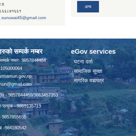
े.व.
अन्य
- ९८६६८७१६६१
.sunuwai45@gmail.com
रुको सम्पर्क नम्बर
eGov services
ो सम्पर्क नम्वरः 9857844464
घटना दर्ता
 18105000064
सामाजिक सुरक्षा
rmamun.gov.np
नागरिक वडापत्र
amun@gmail.com
्रमुख - 9857844468/9863457353
ाखा प्रमुख - 9869135719
ख - 9857855655
रमुख -984180542