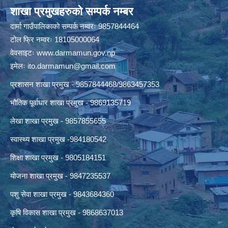
शाखा प्रमुखहरुको सम्पर्क नम्बर
दार्मा गाउँपालिकाको सम्पर्क नम्वरः 9857844464
टोल फ्रि नम्वरः 18105000064
वेवसाइटः
www.darmamun.gov.np
इमेलः
ito.darmamun@gmail.com
प्रशासन शाखा प्रमुख - 9857844468/9863457353
भौतिक पूर्वाधार शाखा प्रमुख - 9869135719
लेखा शाखा प्रमुख - 9857855655
स्वास्थ्य शाखा प्रमुख -984180542
शिक्षा शाखा प्रमुख - 9805184151
योजना शाखा प्रमुख - 9847235537
पशु सेवा शाखा प्रमुख - 9843684360
कृषि विकास शाखा प्रमुख - 9868637013