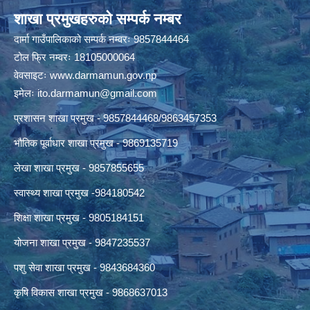
शाखा प्रमुखहरुको सम्पर्क नम्बर
दार्मा गाउँपालिकाको सम्पर्क नम्वरः 9857844464
टोल फ्रि नम्वरः 18105000064
वेवसाइटः
www.darmamun.gov.np
इमेलः
ito.darmamun@gmail.com
प्रशासन शाखा प्रमुख - 9857844468/9863457353
भौतिक पूर्वाधार शाखा प्रमुख - 9869135719
लेखा शाखा प्रमुख - 9857855655
स्वास्थ्य शाखा प्रमुख -984180542
शिक्षा शाखा प्रमुख - 9805184151
योजना शाखा प्रमुख - 9847235537
पशु सेवा शाखा प्रमुख - 9843684360
कृषि विकास शाखा प्रमुख - 9868637013