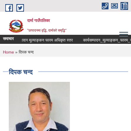
Skip to main content
दार्मा गाउँपालिका
"उत्पादनमा वृद्धि, दार्माको समृद्धि"
समाचार
कार्यसम्पादन मूल्याङ्कन फारम अधिकृत स्तर
कार्यसम्पादन_मूल्याङ्कन_फारम_सहायक
You are here
Home
» दिपक चन्द
दिपक चन्द