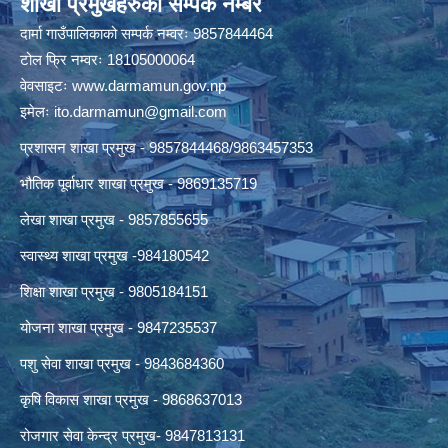
शाखा प्रमुखहरुको सम्पर्क नम्बर
दार्मा गाउँपालिकाको सम्पर्क नम्वरः 9857844464
टोल फ्रि नम्वरः 18105000064
वेवसाइटः
www.darmamun.gov.np
इमेलः
ito.darmamun@gmail.com
प्रशासन शाखा प्रमुख - 9857844468/9863457353
भौतिक पूर्वाधार शाखा प्रमुख - 9869135719
लेखा शाखा प्रमुख - 9857855655
स्वास्थ्य शाखा प्रमुख -984180542
शिक्षा शाखा प्रमुख - 9805184151
योजना शाखा प्रमुख - 9847235537
पशु सेवा शाखा प्रमुख - 9843684360
कृषि विकास शाखा प्रमुख - 9868637013
रोजगार सेवा केन्द्र प्रमुख- 9847813131