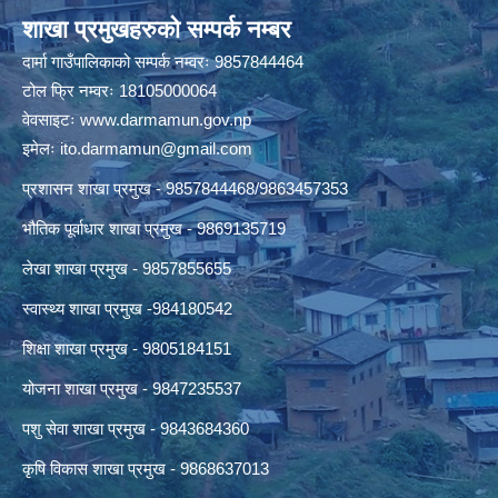
शाखा प्रमुखहरुको सम्पर्क नम्बर
दार्मा गाउँपालिकाको सम्पर्क नम्वरः 9857844464
टोल फ्रि नम्वरः 18105000064
वेवसाइटः
www.darmamun.gov.np
इमेलः
ito.darmamun@gmail.com
प्रशासन शाखा प्रमुख - 9857844468/9863457353
भौतिक पूर्वाधार शाखा प्रमुख - 9869135719
लेखा शाखा प्रमुख - 9857855655
स्वास्थ्य शाखा प्रमुख -984180542
शिक्षा शाखा प्रमुख - 9805184151
योजना शाखा प्रमुख - 9847235537
पशु सेवा शाखा प्रमुख - 9843684360
कृषि विकास शाखा प्रमुख - 9868637013