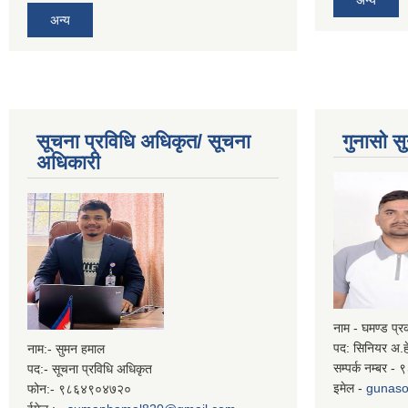
अन्य
अन्य
सूचना प्रविधि अधिकृत/ सूचना
गुनासो सु
अधिकारी
नाम - घमण्ड प्
पद: सिनियर अ.ह
नाम:- सुमन हमाल
सम्पर्क नम्बर 
पद:- सूचना प्रविधि अधिकृत
इमेल -
gunaso
फोन:- ९८६४९०४७२०