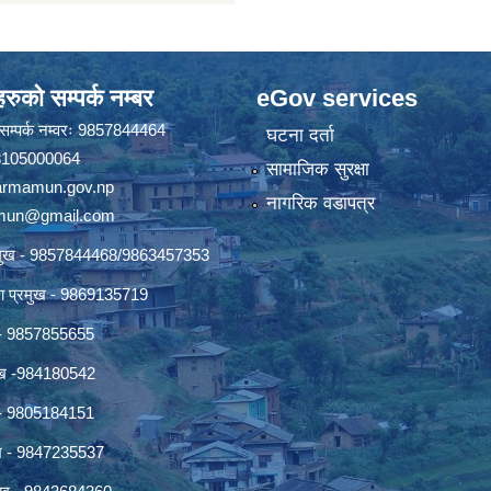
रुको सम्पर्क नम्बर
eGov services
ो सम्पर्क नम्वरः 9857844464
घटना दर्ता
 18105000064
सामाजिक सुरक्षा
rmamun.gov.np
नागरिक वडापत्र
amun@gmail.com
्रमुख - 9857844468/9863457353
ाखा प्रमुख - 9869135719
ख - 9857855655
रमुख -984180542
ुख - 9805184151
ुख - 9847235537