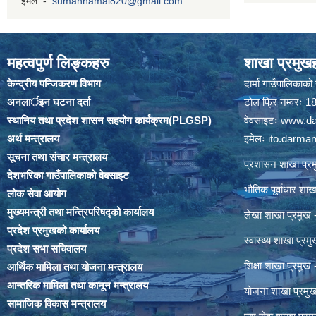
ईमेल :-
sumanhamal820@gmail.com
महत्वपुर्ण लिङ्कहरु
शाखा प्रमुखह
केन्द्रीय पन्जिकरण विभाग
दार्मा गाउँपालिकाक
अनलार्इन घटना दर्ता
टोल फ्रि नम्वरः
स्थानिय तथा प्रदेश शासन सहयोग कार्यक्रम(PLGSP)
वेवसाइटः
www.da
अर्थ मन्त्रालय
इमेलः
ito.darm
सूचना तथा संचार मन्त्रालय
प्रशासन शाखा प
देशभरिका गाउँपालिकाको वेबसाइट
भौतिक पूर्वाधार श
लोक सेवा आयोग
मुख्यमन्त्री तथा मन्त्रिपरिषद्को कार्यालय
लेखा शाखा प्रमु
प्रदेश प्रमुखको कार्यालय
स्वास्थ्य शाखा प्
प्रदेश सभा सचिवालय
शिक्षा शाखा प्रम
आर्थिक मामिला तथा योजना मन्त्रालय
आन्तरिक मामिला तथा कानून मन्त्रालय
योजना शाखा प्रम
सामाजिक विकास मन्त्रालय