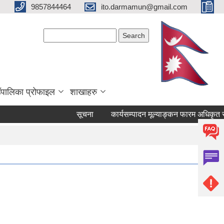
9857844464
ito.darmamun@gmail.com
Search form
Search
ाउँपालिका प्रोफाइल
शाखाहरु
सूचना
कार्यसम्पादन मूल्याङ्कन फारम अधिकृत स्तर