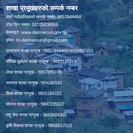
शाखा प्रमुखहरुको सम्पर्क नम्बर
दार्मा गाउँपालिकाको सम्पर्क नम्वरः 9857844464
टोल फ्रि नम्वरः 18105000064
वेवसाइटः
www.darmamun.gov.np
इमेलः
ito.darmamun@gmail.com
प्रशासन शाखा प्रमुख - 9857844468/9863457353
भौतिक पूर्वाधार शाखा प्रमुख - 9869135719
लेखा शाखा प्रमुख - 9857855655
स्वास्थ्य शाखा प्रमुख -984180542
शिक्षा शाखा प्रमुख - 9805184151
योजना शाखा प्रमुख - 9847235537
पशु सेवा शाखा प्रमुख - 9843684360
कृषि विकास शाखा प्रमुख - 9868637013