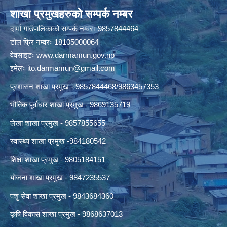
शाखा प्रमुखहरुको सम्पर्क नम्बर
दार्मा गाउँपालिकाको सम्पर्क नम्वरः 9857844464
टोल फ्रि नम्वरः 18105000064
वेवसाइटः
www.darmamun.gov.np
इमेलः
ito.darmamun@gmail.com
प्रशासन शाखा प्रमुख - 9857844468/9863457353
भौतिक पूर्वाधार शाखा प्रमुख - 9869135719
लेखा शाखा प्रमुख - 9857855655
स्वास्थ्य शाखा प्रमुख -984180542
शिक्षा शाखा प्रमुख - 9805184151
योजना शाखा प्रमुख - 9847235537
पशु सेवा शाखा प्रमुख - 9843684360
कृषि विकास शाखा प्रमुख - 9868637013