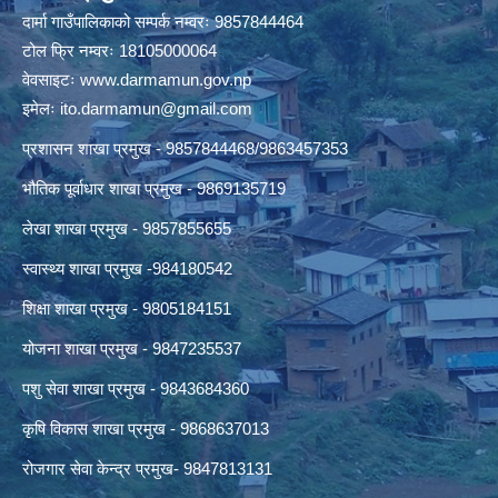
दार्मा गाउँपालिकाको सम्पर्क नम्वरः 9857844464
टोल फ्रि नम्वरः 18105000064
वेवसाइटः
www.darmamun.gov.np
इमेलः
ito.darmamun@gmail.com
प्रशासन शाखा प्रमुख - 9857844468/9863457353
भौतिक पूर्वाधार शाखा प्रमुख - 9869135719
लेखा शाखा प्रमुख - 9857855655
स्वास्थ्य शाखा प्रमुख -984180542
शिक्षा शाखा प्रमुख - 9805184151
योजना शाखा प्रमुख - 9847235537
पशु सेवा शाखा प्रमुख - 9843684360
कृषि विकास शाखा प्रमुख - 9868637013
रोजगार सेवा केन्द्र प्रमुख- 9847813131