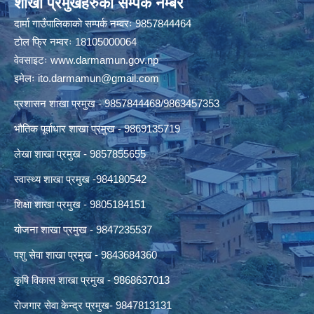
शाखा प्रमुखहरुको सम्पर्क नम्बर
दार्मा गाउँपालिकाको सम्पर्क नम्वरः 9857844464
टोल फ्रि नम्वरः 18105000064
वेवसाइटः
www.darmamun.gov.np
इमेलः
ito.darmamun@gmail.com
प्रशासन शाखा प्रमुख - 9857844468/9863457353
भौतिक पूर्वाधार शाखा प्रमुख - 9869135719
लेखा शाखा प्रमुख - 9857855655
स्वास्थ्य शाखा प्रमुख -984180542
शिक्षा शाखा प्रमुख - 9805184151
योजना शाखा प्रमुख - 9847235537
पशु सेवा शाखा प्रमुख - 9843684360
कृषि विकास शाखा प्रमुख - 9868637013
रोजगार सेवा केन्द्र प्रमुख- 9847813131