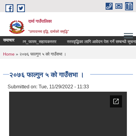
Skip to main content
दार्मा गाउँपालिका
"उत्पादनमा वृद्धि, दार्माको समृद्धि"
समाचार
न_मूल्याङ्कन_फारम_सहायकस्तर
स्तरवृद्धिका लागि आवेदन पेश गर्ने सम्बन्धी सूचना
You are here
Home
» २०७६ फाल्गुन ५ को गाउँसभा ।
२०७६ फाल्गुन ५ को गाउँसभा ।
Submitted on:
Tue, 11/29/2022 - 11:33