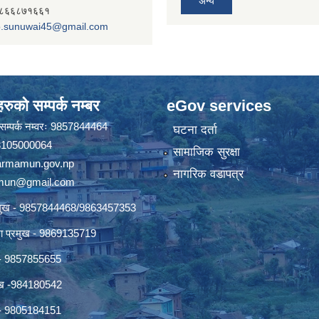
अन्य
- ९८६६८७१६६१
.sunuwai45@gmail.com
रुको सम्पर्क नम्बर
eGov services
ो सम्पर्क नम्वरः 9857844464
घटना दर्ता
 18105000064
सामाजिक सुरक्षा
rmamun.gov.np
नागरिक वडापत्र
amun@gmail.com
्रमुख - 9857844468/9863457353
ाखा प्रमुख - 9869135719
ख - 9857855655
रमुख -984180542
ुख - 9805184151