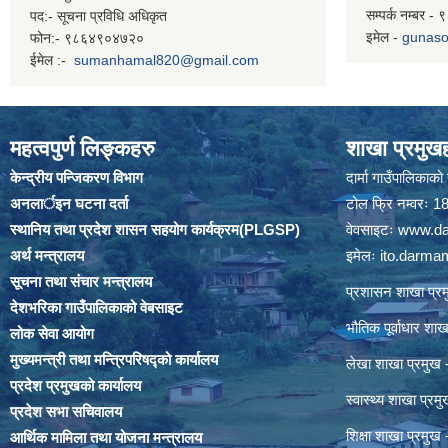
सम्पर्क नम्बर 
पद:- सूचना प्रविधि अधिकृत
इमेल -
gunaso
फोन:- ९८६४९०४७२०
ईमेल :-
sumanhamal820@gmail.com
महत्वपुर्ण लिङ्कहरु
शाखा प्रमुखह
केन्द्रीय पन्जिकरण विभाग
दार्मा गाउँपालिकाक
अनलार्इन घटना दर्ता
टोल फ्रि नम्वरः
स्थानिय तथा प्रदेश शासन सहयोग कार्यक्रम(PLGSP)
वेवसाइटः
www.da
अर्थ मन्त्रालय
इमेलः
ito.darm
सूचना तथा संचार मन्त्रालय
प्रशासन शाखा प
देशभरिका गाउँपालिकाको वेबसाइट
भौतिक पूर्वाधार श
लोक सेवा आयोग
मुख्यमन्त्री तथा मन्त्रिपरिषद्को कार्यालय
लेखा शाखा प्रमु
प्रदेश प्रमुखको कार्यालय
स्वास्थ्य शाखा प्
प्रदेश सभा सचिवालय
शिक्षा शाखा प्रम
आर्थिक मामिला तथा योजना मन्त्रालय