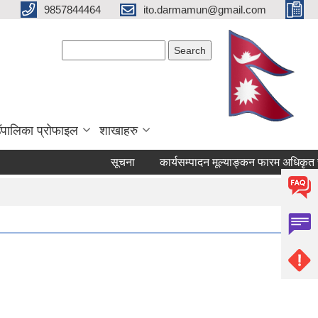
9857844464
ito.darmamun@gmail.com
Search form
Search
ाउँपालिका प्रोफाइल
शाखाहरु
सूचना
कार्यसम्पादन मूल्याङ्कन फारम अधिकृत स्तर