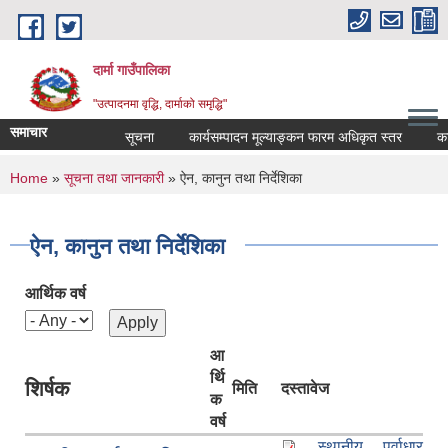
Skip to main content
दार्मा गाउँपालिका
"उत्पादनमा वृद्धि, दार्माको समृद्धि"
समाचार
सूचना
कार्यसम्पादन मूल्याङ्कन फारम अधिकृत स्तर
कार्यसम
You are here
Home
»
सूचना तथा जानकारी
» ऐन, कानुन तथा निर्देशिका
ऐन, कानुन तथा निर्देशिका
आर्थिक वर्ष
आ
र्थि
शिर्षक
मिति
दस्तावेज
क
वर्ष
स्थानीय पूर्वाधार