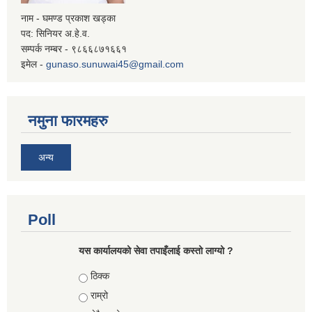
नाम - घमण्ड प्रकाश खड्का
पद: सिनियर अ.हे.व.
सम्पर्क नम्बर - ९८६६८७१६६१
इमेल -
gunaso.sunuwai45@gmail.com
नमुना फारमहरु
अन्य
Poll
यस कार्यालयको सेवा तपाइँलाई कस्तो लाग्यो ?
Choices
ठिक्क
राम्रो