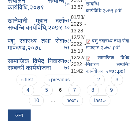
संचालन सम्बन्धि
2023 -
८०
सम्बन्धि
कार्यविधि,२०७९
13:57
कार्यविधि,२०७९.pdf
01/23/
खानेपानी मुहान दर्ता
७९/
2023 -
सम्बन्धि कार्यविधि,२०७९
८०
13:28
12/22/
पशु स्वास्थ्य तथा सेवा
७८/
पशु स्वास्थ्य तथा सेवा
2022 -
मापदण्ड,२०७८
७९
मापदण्ड २०७८.pdf
15:19
12/22/
सामाजिक विभेद
सामाजिक विभेद निवारण
७८/
2022 -
निवारण सम्वन्धि
सम्बन्धी कार्ययोजना
७९
11:42
कार्यवोजना २०७८.pdf
Pages
« first
‹ previous
…
2
3
4
5
6
7
8
9
10
…
next ›
last »
अन्य